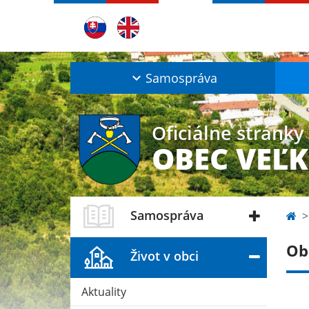
Samospráva
Oficiálne stránky
OBEC VEĽ
Samospráva
Ob
Život v obci
Aktuality