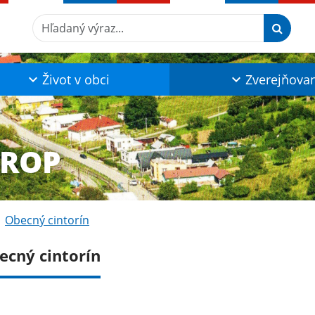
Hľadaný výraz...
Život v obci
Zverejňova
KROP
Obecný cintorín
ecný cintorín