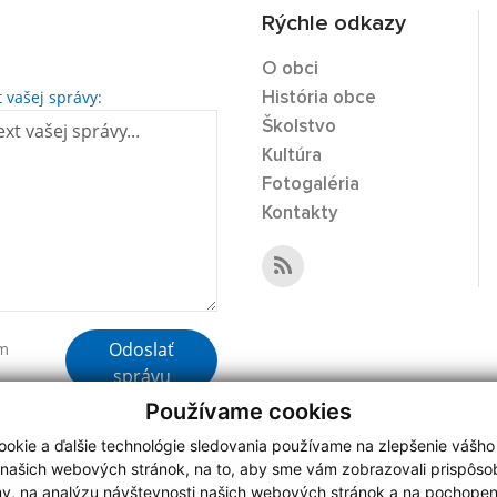
Rýchle odkazy
O obci
t vašej správy:
História obce
Školstvo
Kultúra
Fotogaléria
Kontakty
Odoslať
ím
správu
Používame cookies
okie a ďalšie technológie sledovania používame na zlepšenie vášho
 našich webových stránok, na to, aby sme vám zobrazovali prispôs
my, na analýzu návštevnosti našich webových stránok a na pochopeni