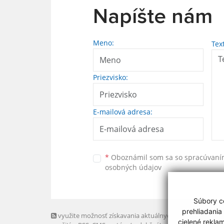
Napíšte nám
Meno:
Tex
Priezvisko:
E-mailová adresa:
*
Oboznámil som sa so
spracúvan
osobných údajov
Súbory co
prehliadania
využite možnosť získavania aktuálnych informácií s
cielené rekla