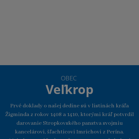
OBEC
Veľkrop
Prvé doklady o našej dedine sú v listinách kráľa
Žigminda z rokov 1408 a 1410, ktorými kráľ potvrdil
darovanie Stropkovského panstva svojmiu
kancelárovi, šľachticovi Imrichovi z Perína.