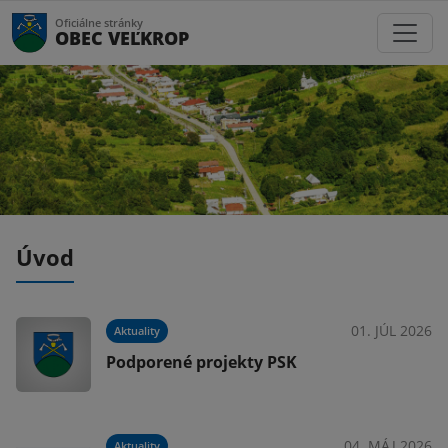
Oficiálne stránky
OBEC VEĽKROP
Úvod
025
01. JÚL 2026
Aktuality
Podporené projekty PSK
025
04. MÁJ 2026
Aktuality