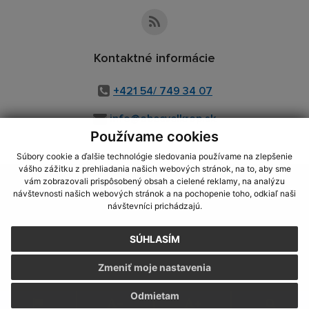
Kontaktné informácie
+421 54/ 749 34 07
info@obecvelkrop.sk
Používame cookies
Súbory cookie a ďalšie technológie sledovania používame na zlepšenie
vášho zážitku z prehliadania našich webových stránok, na to, aby sme
využite možnosť získavania aktuálnych informácií s využitím RSS
,
vám zobrazovali prispôsobený obsah a cielené reklamy, na analýzu
CMS systém (redakčný) systém ECHELON 2,
Mapa stránok
,
web portál
,
návštevnosti našich webových stránok a na pochopenie toho, odkiaľ naši
návštevníci prichádzajú.
webhosting
,
webex.digital, s.r.o.
,
domény
,
registrácia domény
,
spoločnosť webex.digital, s.r.o.
,
technický prevádzkovateľ
SÚHLASÍM
Posledná aktualizácia:
06.07.2026
Zmeniť moje nastavenia
Vytlačiť stránku
|
Vyhlásenie o prístupnosti
Autorské práva
|
Cookies
Odmietam