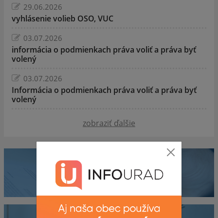
29.06.2026
vyhlásenie volieb OSO, VUC
03.07.2026
informácia o podmienkach práva voliť a práva byť
volený
03.07.2026
Informácia o podmienkach práva voliť a práva byť
volený
zobraziť ďalšie
Mobilná aplikácia