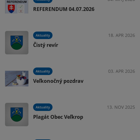
REFERENDUM 04.07.2026
024
18. APR 2026
Aktuality
Čistý revír
024
03. APR 2026
Aktuality
Veľkonočný pozdrav
024
13. NOV 2025
Aktuality
Plagát Obec Veľkrop