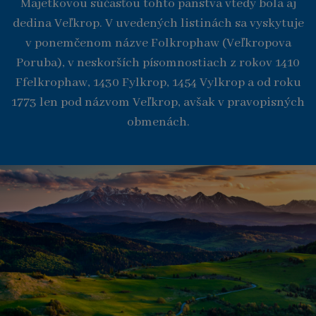
Majetkovou súčasťou tohto panstva vtedy bola aj
dedina Veľkrop. V uvedených listinách sa vyskytuje
v ponemčenom názve Folkrophaw (Veľkropova
Poruba), v neskorších písomnostiach z rokov 1410
Ffelkrophaw, 1430 Fylkrop, 1454 Vylkrop a od roku
1773 len pod názvom Veľkrop, avšak v pravopisných
obmenách.