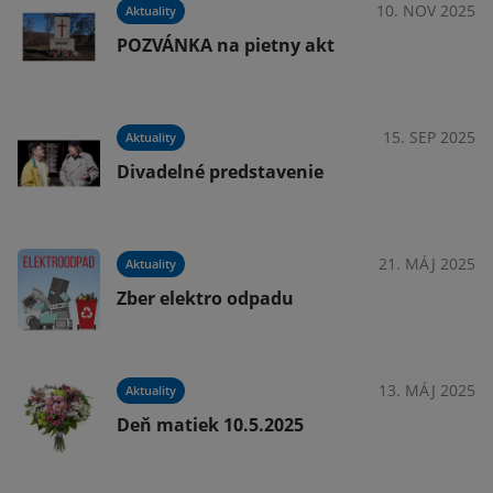
024
10. NOV 2025
Aktuality
POZVÁNKA na pietny akt
024
15. SEP 2025
Aktuality
Divadelné predstavenie
024
21. MÁJ 2025
Aktuality
Zber elektro odpadu
024
13. MÁJ 2025
Aktuality
Deň matiek 10.5.2025