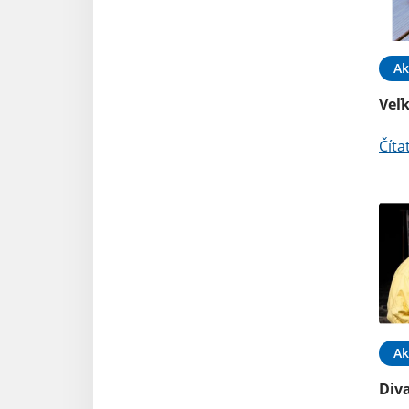
Ak
Veľ
Číta
Ak
Div