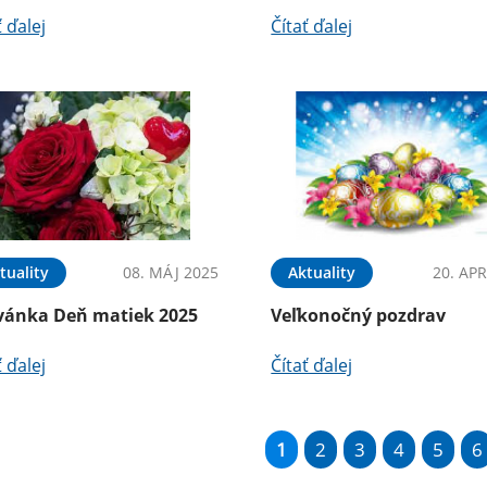
ť ďalej
Čítať ďalej
tuality
08. MÁJ 2025
Aktuality
20. APR
vánka Deň matiek 2025
Veľkonočný pozdrav
ť ďalej
Čítať ďalej
1
2
3
4
5
6