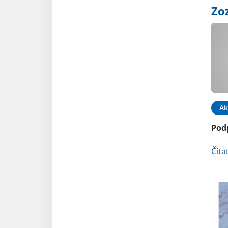
Zo
Ak
Pod
Číta