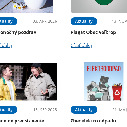
tuality
03. APR 2026
Aktuality
13. NOV
konočný pozdrav
Plagát Obec Veľkrop
ť ďalej
Čítať ďalej
tuality
15. SEP 2025
Aktuality
21. MÁJ
adelné predstavenie
Zber elektro odpadu