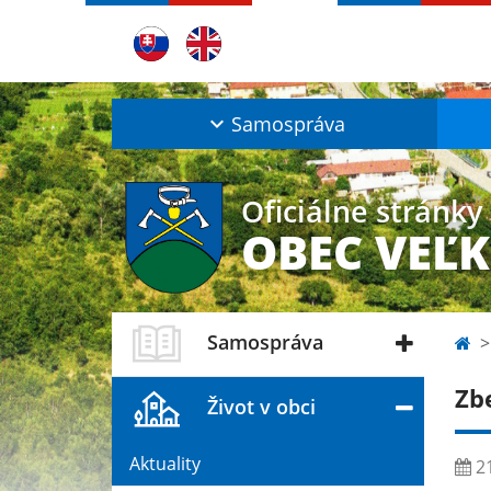
Samospráva
Oficiálne stránky
OBEC VEĽ
Samospráva
Zb
Život v obci
Aktuality
21