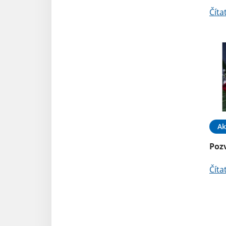
Číta
Ak
Poz
Číta