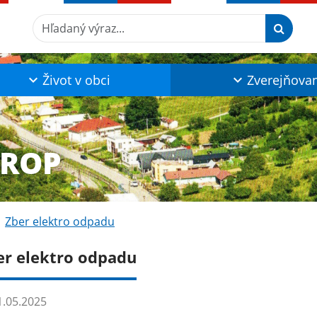
Hľadaný výraz...
Život v obci
Zverejňova
KROP
Zber elektro odpadu
er elektro odpadu
.05.2025