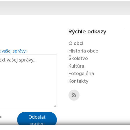
Rýchle odkazy
O obci
t vašej správy:
História obce
Školstvo
Kultúra
Fotogaléria
Kontakty
Odoslať
ím
správu