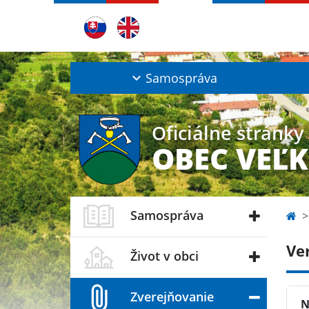
Samospráva
Oficiálne stránky
OBEC VEĽ
Samospráva
Ve
Život v obci
Zverejňovanie
N