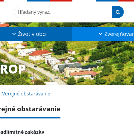
Hľadaný výraz...
Život v obci
Zverejňova
KROP
Verejné obstarávanie
rejné obstarávanie
adlimitné zakázky