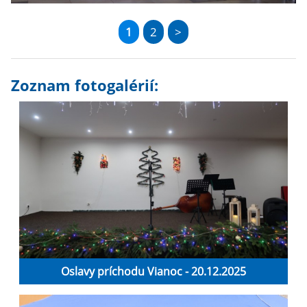
1
2
>
Zoznam fotogalérií:
Oslavy príchodu Vianoc - 20.12.2025