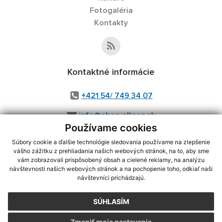
Fotogaléria
Kontakty
Kontaktné informácie
+421 54/ 749 34 07
info@obecvelkrop.sk
Používame cookies
Súbory cookie a ďalšie technológie sledovania používame na zlepšenie
vášho zážitku z prehliadania našich webových stránok, na to, aby sme
využite možnosť získavania aktuálnych informácií s využitím RSS
,
vám zobrazovali prispôsobený obsah a cielené reklamy, na analýzu
návštevnosti našich webových stránok a na pochopenie toho, odkiaľ naši
CMS systém (redakčný) systém ECHELON 2,
Mapa stránok
,
web portál
,
návštevníci prichádzajú.
webhosting
,
webex.digital, s.r.o.
,
domény
,
registrácia domény
,
spoločnosť webex.digital, s.r.o.
,
technický prevádzkovateľ
SÚHLASÍM
Posledná aktualizácia:
06.07.2026
Zmeniť moje nastavenia